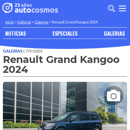
Inicio
>
Editorial
>
Galerias
>
Renault Grand Kangoo 2024
NOTICIAS
ESPECIALES
GALERIAS
GALERÍAS
| 7/9/2023
Renault Grand Kangoo
2024